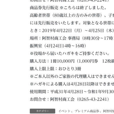
お問合せ：阿智村商工会（0265-43-2241）
商品券先行販売 ※こちらは終了しました。
高齢者世帯（80歳以上の方のみの世帯）、子
には先行販売をいたします。対象となる世帯
とき：2019年4月22日（月）〜4月25日（木
場所：阿智村商工会 事務局（8時30分〜17時
振興室（4月24日14時〜16時）
※役場から届いたハガキをご持参ください。
購入方法：1冊10,000円（1,000円券 12枚
購入上限上限：おひとり3冊
※ご本人以外のご家族の代理購入はできません
※ハガキによる購入は4月28日以降はできま
使用期間：平成31年4月28日～令和1年9月3
お問合せ：阿智村商工会（0265-43-2241）
イベント
、
プレミアム商品券
、
阿智村
カテゴリー