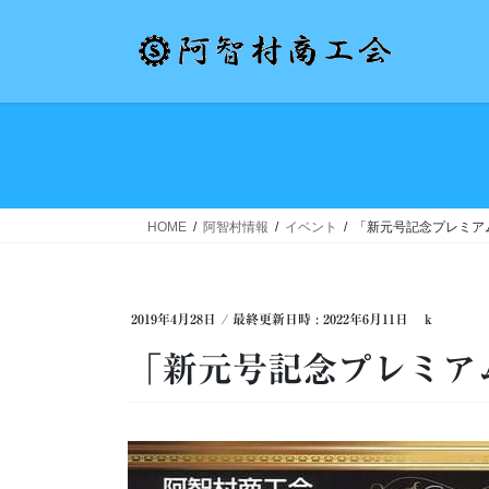
コ
ナ
ン
ビ
テ
ゲ
ン
ー
ツ
シ
へ
ョ
ス
ン
キ
に
ッ
移
HOME
阿智村情報
イベント
「新元号記念プレミア
プ
動
2019年4月28日
/ 最終更新日時 :
2022年6月11日
k
「新元号記念プレミア