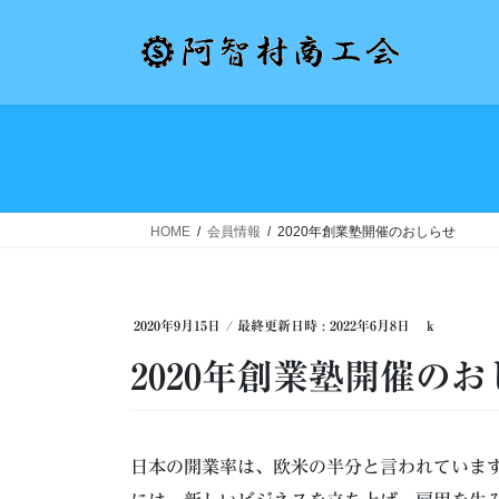
コ
ナ
ン
ビ
テ
ゲ
ン
ー
ツ
シ
へ
ョ
ス
ン
キ
に
ッ
移
HOME
会員情報
2020年創業塾開催のおしらせ
プ
動
2020年9月15日
/ 最終更新日時 :
2022年6月8日
k
2020年創業塾開催の
日本の開業率は、欧米の半分と言われていま