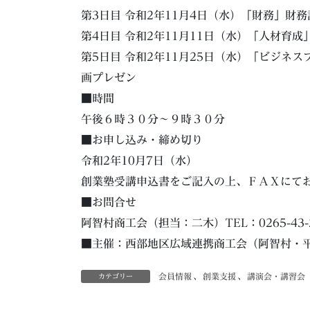
第3日目 令和2年11月4日（水）「財務」財
第4日目 令和2年11月11日（水）「人材育
第5日目 令和2年11月25日（水）「ビジネ
画プレゼン
■時間
午後６時３０分～９時３０分
■お申し込み・締め切り
令和2年10月7日（水）
創業塾受講申込書をご記入の上、ＦＡＸにて
■お問合せ
阿智村商工会（担当：二木）TEL：0265-43-224
■主催：西部地区広域連携商工会（阿智村・
会員情報
、
創業支援
、
講演会・講習会
カテゴリー