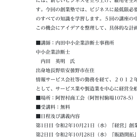
には、新しいビジネスを立ち上げ、雇用を生
す。今回の創業塾では、ビジネスに最低限必
のすべての知識を学習します。５回の講座の
この機会にアイデアを整理して、具体的な計
■講師：内田中小企業診断士事務所
中小企業診断士
内田 英明 氏
出身地長野県安曇野市在住
情報サービス会社等の勤務を経て、２０１２
として、サービス業や製造業を中心に経営全
■場所：阿智村商工会（阿智村駒場1078-5）
■受講料：無料
■日程及び講義内容
第1日目 令和2年10月21日（水）「経営」
第2日目 令和2年10月28日（水）「販路開